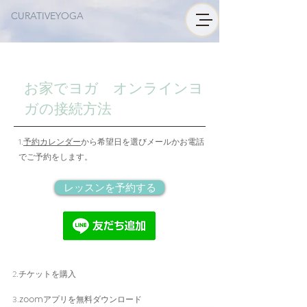
​CURATIVEYOGA
お家でヨガ オンラインヨ
ガの接続方法
​1.
予約カレンダー
から希望日を選びメールかお電話
でご予約をします。
レッスンを予約する
2.チケットを購入
zoom
3.
アプリを無料ダウンロード​